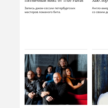
Пятничный микс от True Flavas
Хью Лор
Запись джем-сессии петербургских
Англо-аме
мастеров ломаного бита.
со своим 