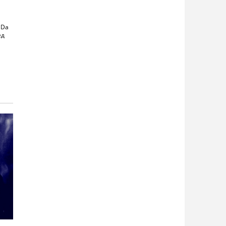
 Da
ед