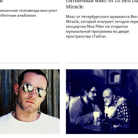
и
Пятничный микс от DJ Ben Da
Miracle
риканская телезвезда выступит
дебютным альбомом.
Микс от петербургского музыканта Ben
Miracle, который отыграет сегодня пер
концертом Moa Pillar на открытии
музыкальной программы во дворе
пространства «Тайга».