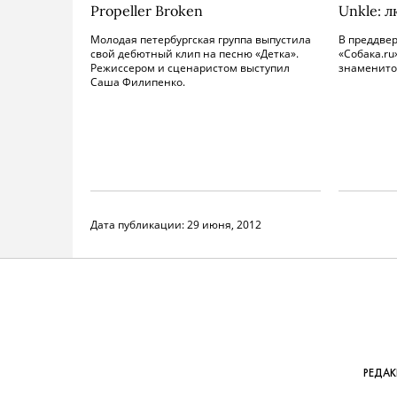
Propeller Broken
Unkle: 
Молодая петербургская группа выпустила
В преддве
свой дебютный клип на песню «Детка».
«Собака.ru
Режиссером и сценаристом выступил
знаменито
Саша Филипенко.
Дата публикации:
29 июня, 2012
РЕДА