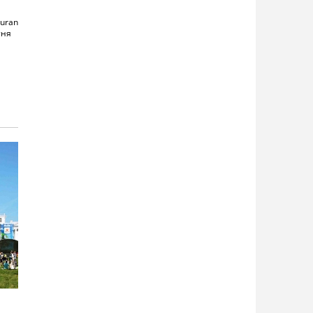
uran
тня