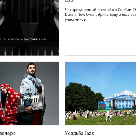
Четырехдневный опен-эйр в Сербии: D
Duran, New Order, Эрика Баду и еще со
участников.
Clé, который выступит на
вечер»
Усадьба.Jazz