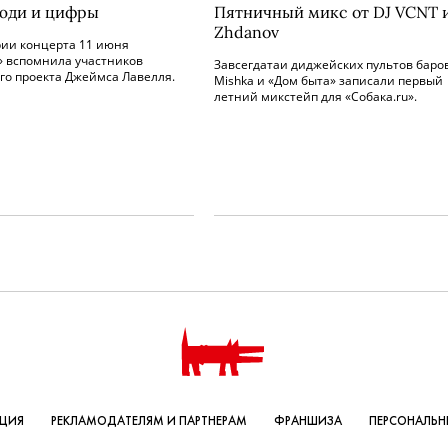
люди и цифры
Пятничный микс от DJ VCNT и
Zhdanov
рии концерта 11 июня
» вспомнила участников
Завсегдатаи диджейских пультов баро
го проекта Джеймса Лавелля.
Mishka и «Дом быта» записали первый
летний микстейп для «Собака.ru».
КЦИЯ
РЕКЛАМОДАТЕЛЯМ И ПАРТНЕРАМ
ФРАНШИЗА
ПЕРСОНАЛЬН