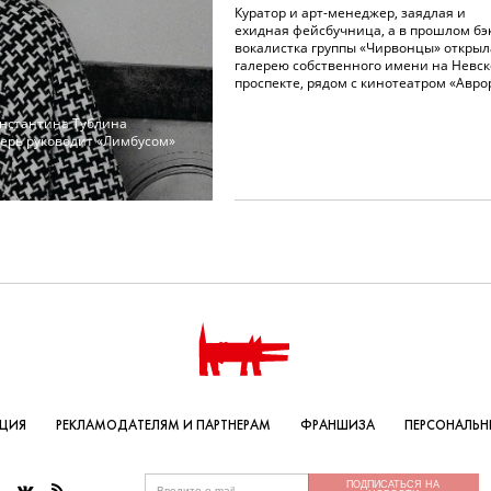
Куратор и арт-менеджер, заядлая и
ехидная фейсбучница, а в прошлом бэ
вокалистка группы «Чирвонцы» открыл
галерею собственного имени на Невс
проспекте, рядом с кинотеатром «Авро
онстантина Тублина
перь руководит «Лимбусом»
КЦИЯ
РЕКЛАМОДАТЕЛЯМ И ПАРТНЕРАМ
ФРАНШИЗА
ПЕРСОНАЛЬН
ПОДПИСАТЬСЯ НА