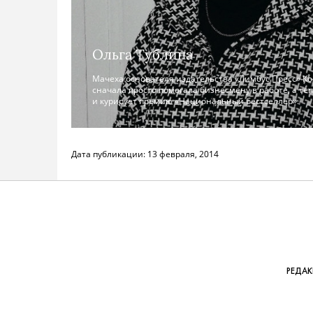
Ольга Тублина
Мачеха основателя издательства «Лимбус Пресс» К
сначала просто помогала бизнесмену в работе, а те
и курирует премию «Национальный бестселлер».
Дата публикации:
13 февраля, 2014
РЕДА