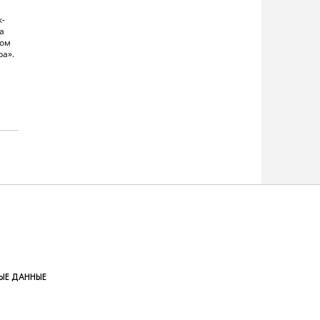
к-
а
ком
ра».
ЫЕ ДАННЫЕ