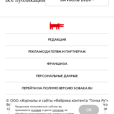
РЕДАКЦИЯ
РЕКЛАМОДАТЕЛЯМ И ПАРТНЕРАМ
ФРАНШИЗА
ПЕРСОНАЛЬНЫЕ ДАННЫЕ
ПЕРЕЙТИ НА ПОЛНУЮ ВЕРСИЮ SOBAKA.RU
© ООО «Журналы и сайты «Фабрика контента “Точка Ру”»
Все права защищены. Перепечатка материалов данного
Продолжая пользоваться сайтом, вы
сайта возможна только с письменного разрешения. При
OK
принимаете
условия
и даете
согласие
на
цитировании ссылка на www.sobaka.ru обязательна.
обработку пользовательских данных и
cookies