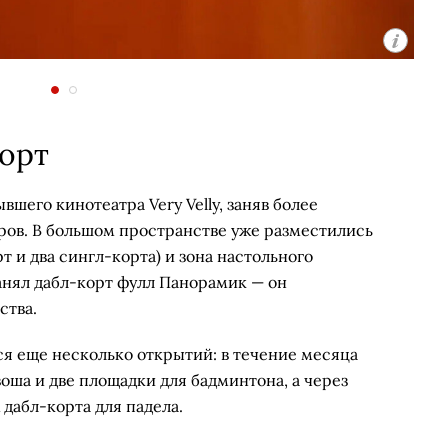
корт
шего кинотеатра Very Velly, заняв более
ров. В большом пространстве уже разместились
т и два сингл-корта) и зона настольного
анял дабл-корт фулл Панорамик — он
ства.
я еще несколько открытий: в течение месяца
воша и две площадки для бадминтона, а через
 дабл-корта для падела.