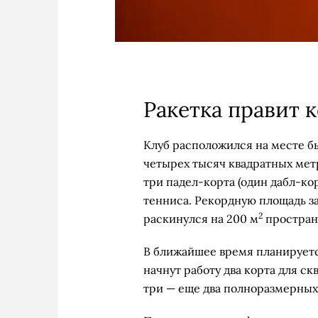
Ракетка правит 
Клуб расположился на месте быв
четырех тысяч квадратных мет
три падел-корта (один дабл-кор
тенниса. Рекордную площадь з
2
раскинулся на 200 м
простран
В ближайшее время планируетс
начнут работу два корта для ск
три — еще два полноразмерных