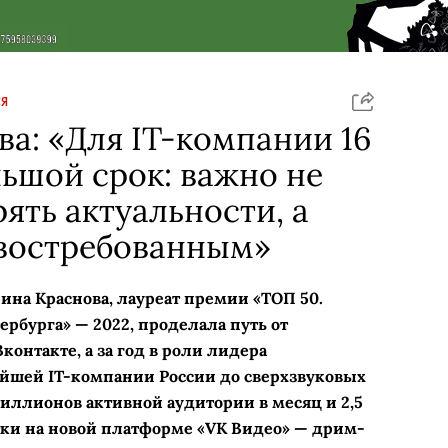
Я
а: «Для IT-компании 16
льшой срок: важно не
ять актуальности, а
 востребованным»
рина Краснова, лауреат премии «ТОП 50.
бурга» — 2022, проделала путь от
онтакте, а за год в роли лидера
йшей IT-компании России до сверхзвуковых
 миллионов активной аудитории в месяц и 2,5
тки на новой платформе «VK Видео» — дрим-