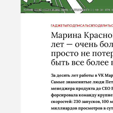
ГАДЖЕТЫ
ПОДПИСАТЬСЯ
ПОДЕЛИТЬС
Марина Краснов
лет — очень бо
просто не потер
быть все более
За десять лет работы в VK Ма
Самые знаменитые люди Петер
менеджера продукта до СЕО Вк
форсировала команду крупне
скоростей: 230 запусков, 100
миллиардов просмотров в су