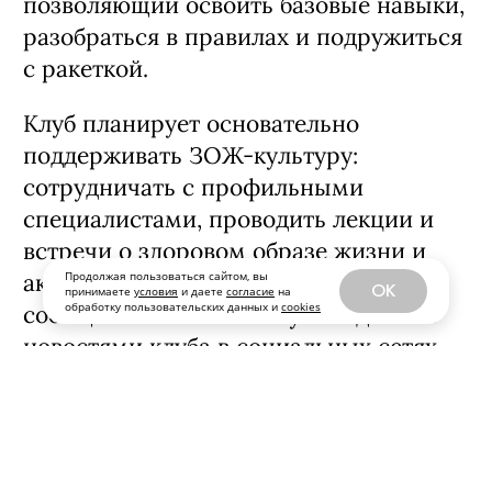
позволяющий освоить базовые навыки,
разобраться в правилах и подружиться
с ракеткой.
Клуб планирует основательно
поддерживать ЗОЖ-культуру:
сотрудничать с профильными
специалистами, проводить лекции и
встречи о здоровом образе жизни и
Продолжая пользоваться сайтом, вы
активно развивать собственное
OK
принимаете
условия
и даете
согласие
на
обработку пользовательских данных и
cookies
сообщество. Гости смогут следить за
новостями клуба в социальных сетях,
посещать его мероприятия и получать
полезные материалы. В фойе клуба
скоро начнет работу точка Red Cup —
уже разработан дизайн-проект.