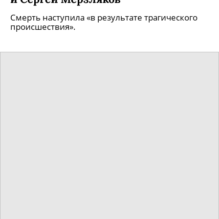
В НАО погибли первый
замгендиректора и директор по
закупкам VK Владимир Габриелян
и Сергей Мерзляков
Смерть наступила «в результате трагического
происшествия».