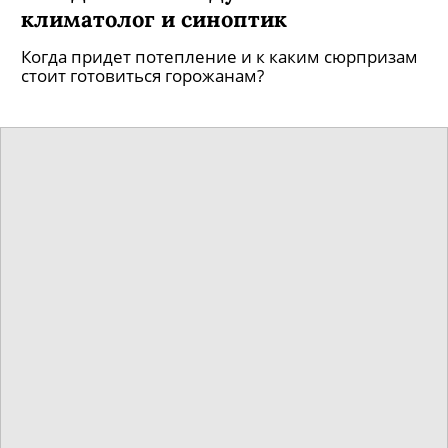
Аномально жаркое лето станет
новой нормой? Чего ждать от
погоды в 2022 году? Отвечают
климатолог и синоптик
Когда придет потепление и к каким сюрпризам
стоит готовиться горожанам?