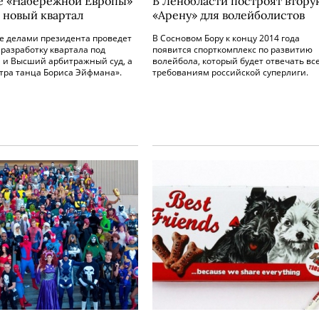
е «Набережной Европы»
В Ленобласти построят втору
т новый квартал
«Арену» для волейболистов
е делами президента проведет
В Сосновом Бору к концу 2014 года
 разработку квартала под
появится спорткомплекс по развитию
 и Высший арбитражный суд, а
волейбола, который будет отвечать вс
тра танца Бориса Эйфмана».
требованиям российской суперлиги.