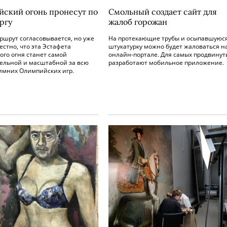
ский огонь пронесут по
Смольный создает сайт для
ргу
жалоб горожан
ршрут согласовывается, но уже
На протекающие трубы и осыпавшуюс
естно, что эта Эстафета
штукатурку можно будет жаловаться н
го огня станет самой
онлайн-портале. Для самых продвинут
ельной и масштабной за всю
разработают мобильное приложение.
имних Олимпийских игр.