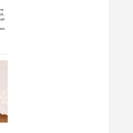
на
ий,
еще
ых.