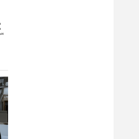
я
а
ых