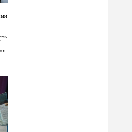
ный
или,
к
ю
ить