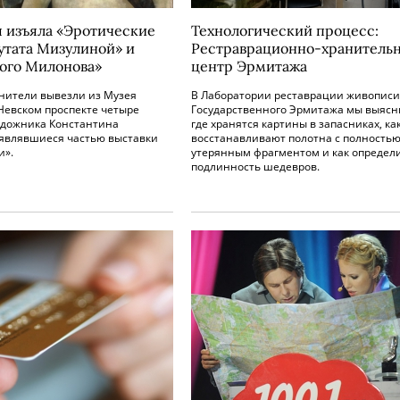
 изъяла «Эротические
Технологический процесс:
утата Мизулиной» и
Рестраврационно-хранитель
ого Милонова»
центр Эрмитажа
нители вывезли из Музея
В Лаборатории реставрации живописи
Невском проспекте четыре
Государственного Эрмитажа мы выясн
удожника Константина
где хранятся картины в запасниках, ка
 являвшиеся частью выставки
восстанавливают полотна с полность
и».
утерянным фрагментом и как определ
подлинность шедевров.