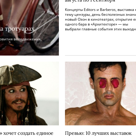
Концерты Editors и Barberos, выставка 
тему цензуры, день бесполезных знан
новый Озон в кинотеатрах, открытие 
одного бара в «Архитекторе» — мы
а тротуарах
выбрали главные события этих выходн
звития велодвижения,
» хочет создать единое
Превью: 10 лучших выставок