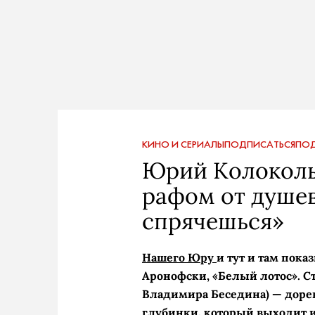
КИНО И СЕРИАЛЫ
ПОДПИСАТЬСЯ
ПОД
Юрий Колоколь
рафом от душев
спрячешься»
Нашего Юру
и тут и там пок
Аронофски, «Белый лотос». С
Владимира Беседина) — дор
глубинки, который выходит из