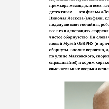
премьера месяца для всех, к
детективам, — это фильм «Левш
Николая Лескова (альфачи, к
подслушивают гостайны, роб
все это в декорациях сюрреал
чистое обэриутство! Ни слов
новый Музей ОБЭРИУ (и пряче
обэриуты, вполне вероятно, д
по улице Маяковского, спори
спрашивайте!) и хорим хорько
замечательные зверьки остали