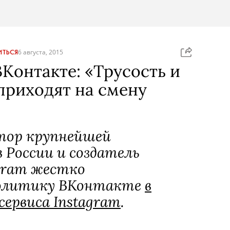
ТЬСЯ
6 августа, 2015
ВКонтакте: «Трусость и
приходят на смену
тор крупнейшей
 России и создатель
gram жестко
политику ВКонтакте
в
ервиса Instagram
.