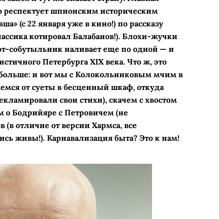
то респектует шпионским историческим
а» (с 22 января уже в кино!) по рассказу
лассика котировал Балабанов!). Блохи-жучки
от-собутыльник наливает еще по одной — и
истичного Петербурга XIX века. Что ж, это
а больше: и вот мы с Колокольниковым мчим в
мся от суеты в бесценный шкаф, откуда
екламировали свои стихи), скачем с хвостом
м о Бодрийяре с Петровичем (не
в (в отличие от версии Хармса, все
сь живы!). Карнавализация быта? Это к нам!