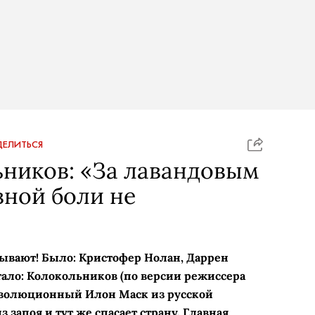
ЕЛИТЬСЯ
ников: «За лавандовым
ной боли не
азывают! Было: Кристофер Нолан, Даррен
тало: Колокольников (по версии режиссера
еволюционный Илон Маск из русской
 запоя и тут же спасает страну. Главная