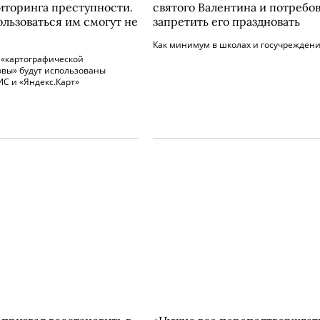
иторинга преступности.
святого Валентина и потребо
ользоваться им смогут не
запретить его праздновать
Как минимум в школах и госучреждени
 «картографической
овы» будут использованы
С и «Яндекс.Карт»