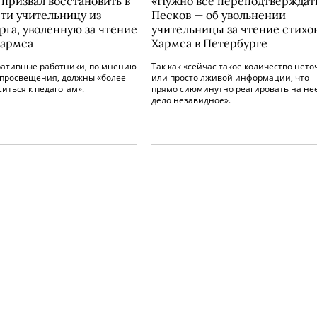
 призвал восстановить в
«Нужно все переподтверждать
ти учительницу из
Песков — об увольнении
рга, уволенную за чтение
учительницы за чтение стихо
Хармса
Хармса в Петербурге
ативные работники, по мнению
Так как «сейчас такое количество нет
просвещения, должны «более
или просто лживой информации, что
ситься к педагогам».
прямо сиюминутно реагировать на не
дело незавидное».