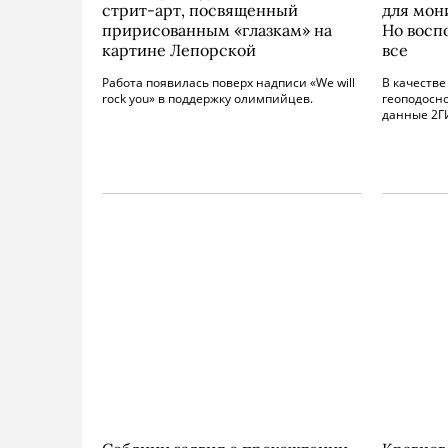
стрит-арт, посвященный
для мон
пририсованным «глазкам» на
Но восп
картине Лепорской
все
Работа появилась поверх надписи «We will
В качестве
rock you» в поддержку олимпийцев.
геоподосн
данные 2ГИ