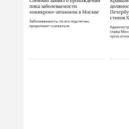
Собянин заявил о прохождении
Кравцов
пика заболеваемости
должнос
«омикрон»-штаммом в Москве
Петербу
стихов 
Заболеваемость, по его подсчетам,
продолжает снижаться.
Администр
главы Мин
чутко отно