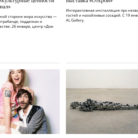
«Культурные ценности
Выставка «Открой»
нал»
Интерактивная инсталляция про незв
гостей и назойливых соседей. С 19 янв
ной стороне мира искусства —
AL Gallery.
нтрабанде, подделках и
стве. 26 января, центр «Дом