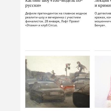
Кастинг шоу «Топ-модель по-
Лекция 
русски»
и крими
Дефиле претенденток на главное модное
О детектив
реалити-шоу и вечеринка с участием
кражах, ко
финалисток. 28 января, Лофт Проект
мошенниче
«Этажи» и клуб Circus.
Бенуа».