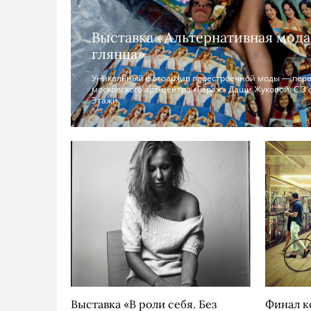
Выставка «Альтернативная мода
глянца»
Уникальный фотоархив перестроечной моды — перв
московского арт-центра «Гараж» Даши Жуковой. С 3 
Этажи.
Выставка «В роли себя. Без
Финал к