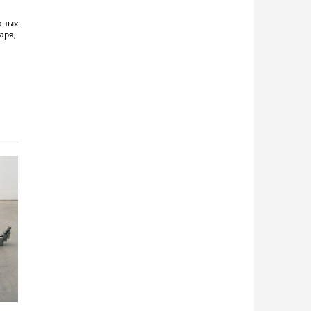
аных
аря,