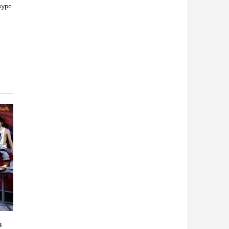
курс
в