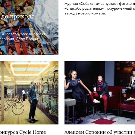
Журнал «Собака.ru» запускает фотокон
«Спасибо родителям», приуроченный к
выходу нового номера.
 до прихода
ый петербургский проект
февраля, Лофт Проект
онкурса Cycle Home
Алексей Сорокин об участии 