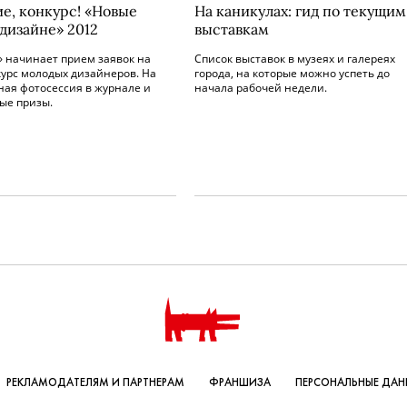
е, конкурс! «Новые
На каникулах: гид по текущим
 дизайне» 2012
выставкам
» начинает прием заявок на
Список выставок в музеях и галереях
курс молодых дизайнеров. На
города, на которые можно успеть до
ная фотосессия в журнале и
начала рабочей недели.
ые призы.
РЕКЛАМОДАТЕЛЯМ И ПАРТНЕРАМ
ФРАНШИЗА
ПЕРСОНАЛЬНЫЕ ДАН