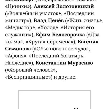
Ксения Трейстер
Также в проекте заняты
Семен
Штейнберг
(«Содержанки», «Вызов»,
«Циники»),
Алексей Золотовицкий
(«Волшебный участок», «Последний
министр»),
Влад Ценёв
(«Жить жизнь»,