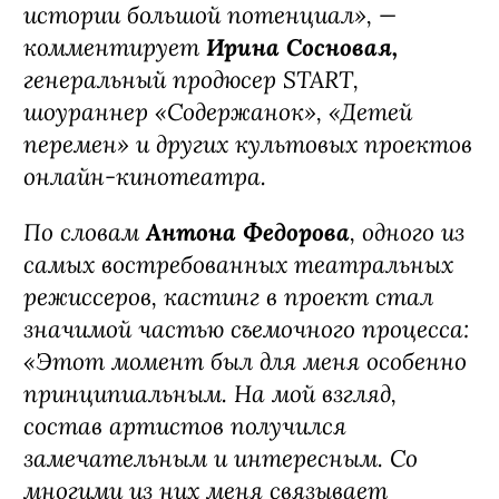
исследовать эту тему и показать, как
устроен этот мир изнутри.
Для меня также особенно важно
поддерживать молодые продюсерские
команды и талантливых авторов,
помогая им создавать проекты,
которые одновременно увлекают
зрителя и говорят с ним о том, что
происходит здесь и сейчас. Когда
коллеги из MA принесли сценарий
этого сериала, я сразу поняла, что у
истории большой потенциал», —
комментирует
Ирина Сосновая,
генеральный продюсер START,