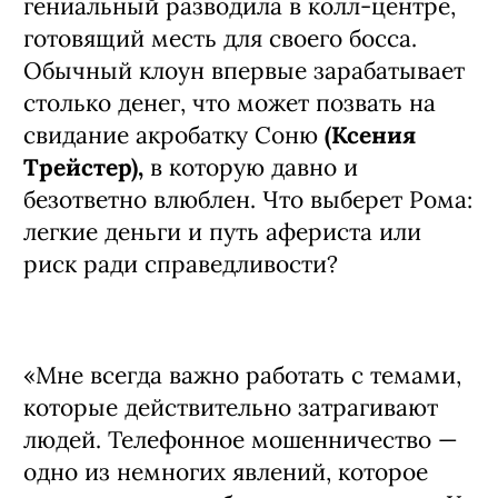
провинциальный клоун Рома
(Лев
Зулькарнаев)
сам находит
злоумышленника
(Тимофей
Трибунцев)
, устраивается на работу в
его подпольный колл-центр и
вынашивает план мести. Обучаясь
новой «профессии», Рома быстро
достигает вершин мастерства и
становится непревзойденным
обманщиком. Теперь он ведет двойную
жизнь: вечером — растяпа на арене
провинциального цирка, днем —
гениальный разводила в колл-центре,
готовящий месть для своего босса.
Обычный клоун впервые зарабатывает
столько денег, что может позвать на