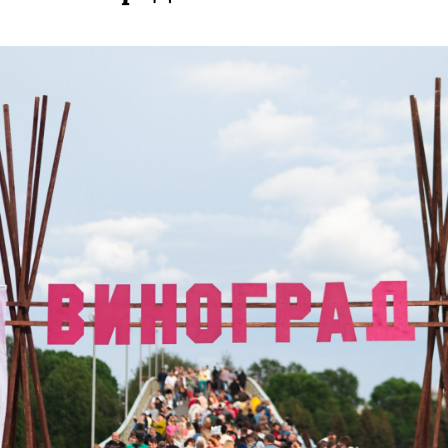
ЧТО ГДЕ ЕСТЬ
ПОДПИСАТЬСЯ
Дегустации, лекторий и
семейная программа: в
Ярославле впервые
пройдет фестиваль
«Виноград»