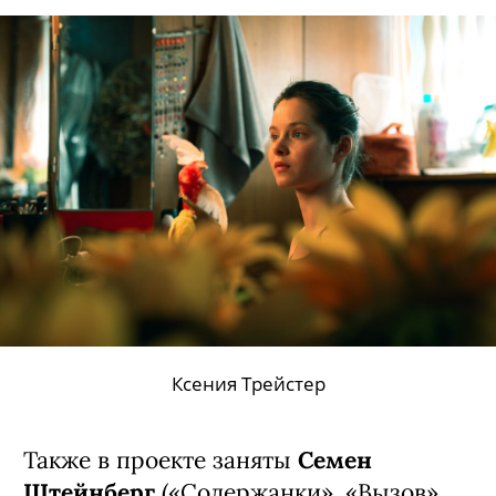
Ефим Белосорочка