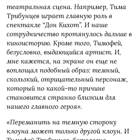
шоураннер «Содержанок», «Детей
перемен» и других культовых проектов
онлайн-кинотеатра.
По словам
Антона Федорова
, одного из
самых востребованных театральных
режиссеров, кастинг в проект стал
значимой частью съемочного процесса:
«Этот момент был для меня особенно
принципиальным. На мой взгляд,
состав артистов получился
замечательным и интересным. Со
многими из них меня связывает
театральная сцена. Например, Тима
Трибунцев играет главную роль в
спектакле “Дон Кихот”. И наше