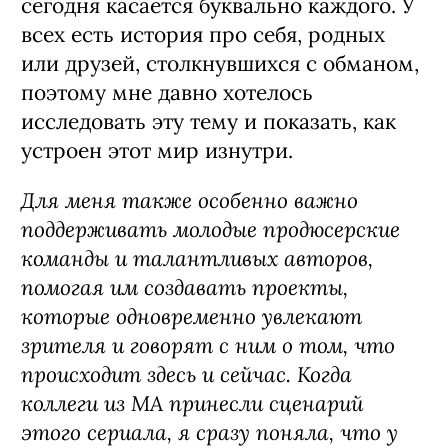
свидание акробатку Соню
(Ксения
Трейстер),
в которую давно и
безответно влюблен. Что выберет Рома:
легкие деньги и путь афериста или
риск ради справедливости?
«Мне всегда важно работать с темами,
которые действительно затрагивают
людей. Телефонное мошенничество —
одно из немногих явлений, которое
сегодня касается буквально каждого. У
всех есть история про себя, родных
или друзей, столкнувшихся с обманом,
поэтому мне давно хотелось