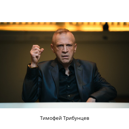
Лев Зулькарнаев