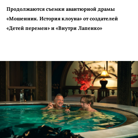
КИНО И СЕРИАЛЫ
ПОДПИСАТЬСЯ
Тимофей Трибунцев
возглавил банду
телефонных мошенников в
новом сериале «Мошенник.
История клоуна»
Продолжаются съемки авантюрной драмы
«Мошенник. История клоуна» от создателей
«Детей перемен» и «Внутри Лапенко»