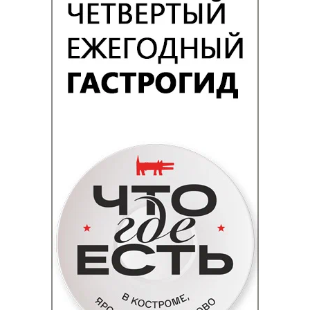
«Медиатор», «Холод», «История его
служанки»),
Ефим Белосорочка
(«Два
холма», «Крутая перемена»),
Евгения
Симонова
(«Обыкновенное чудо»,
«Афоня», «Последний богатырь.
Наследие»),
Константин Мурзенко
(«Хороший человек»,
«Беспринципные») и другие.