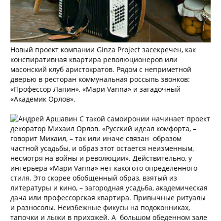
Новый проект компании Ginza Project засекречен, как
конспиративная квартира революционеров или
масонский клуб аристократов. Рядом с неприметной
дверью в ресторан коммунальная россыпь звонков:
«Профессор Лапин», «Мари Vanna» и загадочный
«Академик Орлов».
С такой самоиронии начинает проект
декоратор Михаил Орлов. «Русский идеал комфорта, –
говорит Михаил, – так или иначе связан образом
частной усадьбы, и образ этот остается неизменным,
несмотря на войны и революции». Действительно, у
интерьера «Мари Vanna» нет какогото определенного
стиля. Это скорее обобщенный образ, взятый из
литературы и кино, – загородная усадьба, академическая
дача или профессорская квартира. Привычные ритуалы
и разносолы. Неизбежные фикусы на подоконниках,
тапочки и лыжи в прихожей. А большом обеденном зале