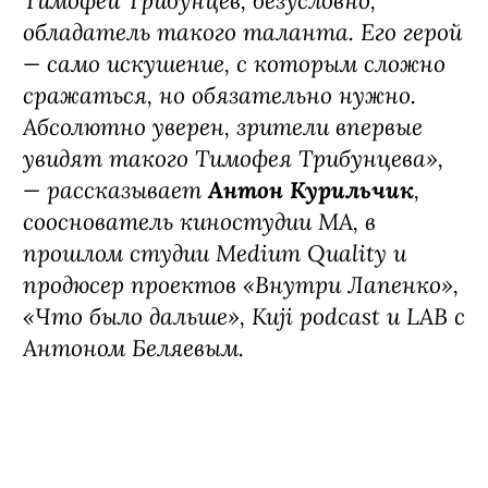
сотрудничество протянулось дальше в
киноисторию. Кроме того, Тимофей,
безусловно, выдающийся артист. И,
мне кажется, на экране он еще не
воплощал подобный образ: темный,
скользкий, отрицательный персонаж,
который по какой-то причине
становится странно близким для
нашего главного героя».
«Переманить на темную сторону
клоуна может только другой клоун. И
Тимофей Трибунцев, безусловно,
обладатель такого таланта. Его герой
— само искушение, с которым сложно
сражаться, но обязательно нужно.