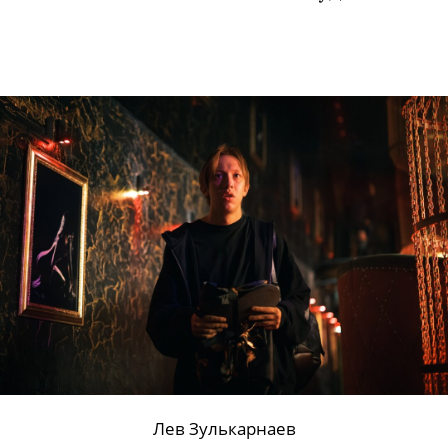
Трибунцев
присоединился к проекту
режиссера
Антона Федорова
«Мошенник
. История клоуна», в
котором провинциальный циркач Рома
(Лев Зулькарнаев)
внедряется в
группировку телефонных мошенников.
Трибунцев исполнит одну из главных
ролей — организатора и жесткого
руководителя подпольного колл-
центра.
«Мошенник. История клоуна»
— проект онлайн-кинотеатров START и
PREMIER совместно с киностудией MA.