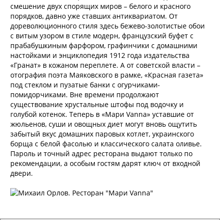
смешение двух спорящих миров – белого и красного
порядков, давно уже ставших антиквариатом. От
дореволюционного стиля здесь бежево-золотистые обои
с витым узором в стиле модерн, французский буфет с
прабабушкиным фарфором, графинчики с домашними
настойками и энциклопедия 1912 года издательства
«Гранат» в кожаном переплете. А от советской власти –
отография поэта Маяковского в рамке, «Красная газета»
под стеклом и пузатые банки с огурчиками-
помидорчиками. Вне времени продолжают
существование хрустальные штофы под водочку и
голубой котенок. Теперь в «Мари Vanna» уставшие от
жюльенов, суши и овощных диет могут вновь ощутить
забытый вкус домашних паровых котлет, украинского
борща с белой фасолью и классического салата оливье.
Пароль и точный адрес ресторана выдают только по
рекомендации, а особым гостям дарят ключ от входной
двери.