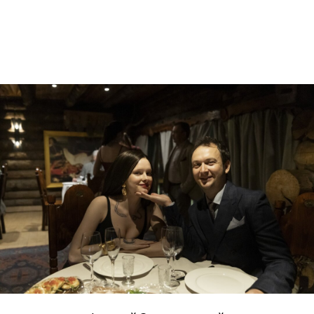
Абсолютно уверен, зрители впервые
увидят такого Тимофея Трибунцева»,
— рассказывает
Антон Курильчик
,
сооснователь киностудии MА, в
прошлом студии Medium Quality и
продюсер проектов «Внутри Лапенко»,
«Что было дальше», Kuji podcast и LAB с
Антоном Беляевым.