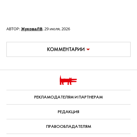
Ксения Трейстер
Также в проекте заняты
Семен
Штейнберг
(«Содержанки», «Вызов»,
«Циники»),
Алексей Золотовицкий
(«Волшебный участок», «Последний
министр»),
Влад Ценёв
(«Жить жизнь»,
«Медиатор», «Холод», «История его
служанки»),
Ефим Белосорочка
(«Два