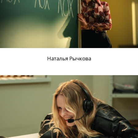
Семен Штейнберг
Тимофей Трибунцев