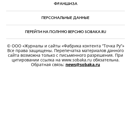
холма», «Крутая перемена»),
Евгения
Симонова
(«Обыкновенное чудо»,
«Афоня», «Последний богатырь.
Наследие»),
Константин Мурзенко
(«Хороший человек»,
«Беспринципные») и другие.
АВТОР:
ЖуковаЛВ
,
29 июля, 2026
КОММЕНТАРИИ