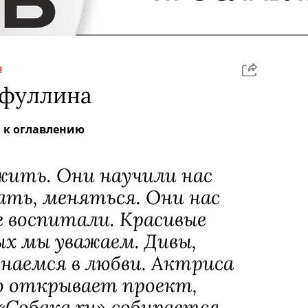
Я
ифуллина
к оглавлению
жить. Они научили нас
ать, меняться. Они нас
е воспитали. Красивые
х мы уважаем. Дивы,
наемся в любви. Актриса
о открывает проект,
Собака.ru» собирается