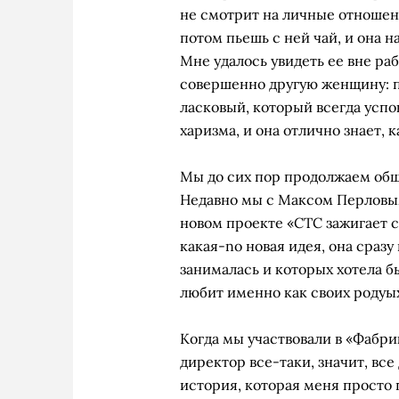
не смотрит на личные отношен
потом пьешь с ней чай, и она н
Мне удалось увидеть ее вне раб
совершенно другую женщину: п
ласковый, который всегда успо
харизма, и она отлично знает, к
Мы до сих пор продолжаем общ
Недавно мы с Максом Перловым
новом проекте «СТС зажигает с
какая-nо новая идея, она сраз
занималась и которых хотела бы
любит именно как своих родyых
Когда мы участвовали в «Фабрик
директор все-таки, значит, вс
история, которая меня просто п