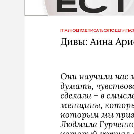
ГЛАВНОЕ
ПОДПИСАТЬСЯ
ПОДЕЛИТЬС
Дивы: Аина Ар
Они научили нас 
думать, чувствов
сделали – в смысл
женщины, которы
которым мы приз
Людмила Гурченк
который журнал «