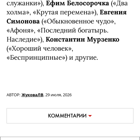
«Медиатор», «Холод», «История его
служанки»),
Ефим Белосорочка
(«Два
холма», «Крутая перемена»),
Евгения
Симонова
(«Обыкновенное чудо»,
«Афоня», «Последний богатырь.
Наследие»),
Константин Мурзенко
(«Хороший человек»,
«Беспринципные») и другие.
АВТОР:
ЖуковаЛВ
,
29 июля, 2026
КОММЕНТАРИИ