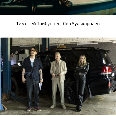
Тимофей Трибунцев, Лев Зулькарнаев