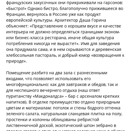
французских закусочных они прикрикивали на гарсонов:
«Быстро!» Однако бистро, благополучно прижившееся во
Франции, вернулось в Россию уже как продукт
европейской культуры. Архитектор Даша Горина
объясняет: «Представление о хорошем вкусе и качестве
интерьера не должно определяться границами эконом-
или бизнес-класса ресторана, иначе общая культура
потребления никогда не вырастет». Имя для заведения
она придумала сама, и в нем скрываются и деревенская
хлебосольная пастораль, и добрый юмор «возвращения к
природе».
Помещение разбито на два зала с разнесенными
входами, что позволяет использовать его
многофунционально: как для завтраков и обедов, так и
для неспешного вечернего отдыха (наш ответ
пуританству «Макдоналдса» – бар с арсеналом крепких
напитков). В отделке преимущество отдано природным
цветам и материалам: потолок и стены бодрого оттенка
зеленого салата, натуральная сланцевая плитка на полу,
простенки и колонны облицованы ребристой
лиственничной доской, экзотический шпон зебрано в