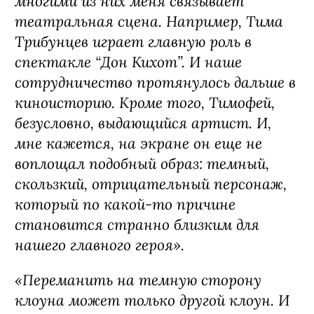
многими из них меня связывает
театральная сцена. Например, Тима
Трибунцев играет главную роль в
спектакле “Дон Кихот”. И наше
сотрудничество протянулось дальше в
киноисторию. Кроме того, Тимофей,
безусловно, выдающийся артист. И,
мне кажется, на экране он еще не
воплощал подобный образ: темный,
скользкий, отрицательный персонаж,
который по какой-то причине
становится странно близким для
нашего главного героя».
«Переманить на темную сторону
клоуна может только другой клоун. И