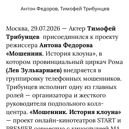
Антон Федоров, Тимофей Трибунцев
Москва, 29.07.2026 — Актер
Тимофей
Трибунцев
присоединился к проекту
режиссера
Антона Федорова
«Мошенник
. История клоуна», в
котором провинциальный циркач Рома
(Лев Зулькарнаев)
внедряется в
группировку телефонных мошенников.
Трибунцев исполнит одну из главных
ролей — организатора и жесткого
руководителя подпольного колл-
центра.
«Мошенник. История клоуна»
— проект онлайн-кинотеатров START и
PREMIER совместно с киностудией MA.