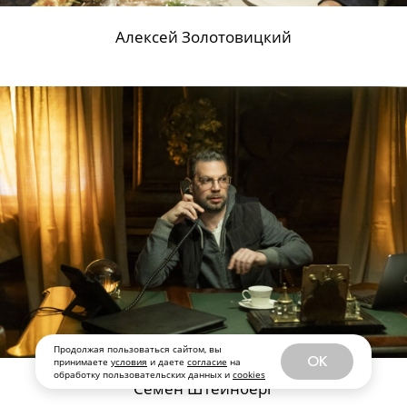
Алексей Золотовицкий
Продолжая пользоваться сайтом, вы
OK
принимаете
условия
и даете
согласие
на
обработку пользовательских данных и
cookies