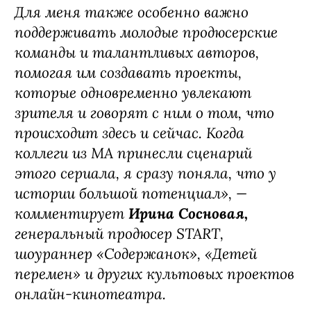
одно из немногих явлений, которое
сегодня касается буквально каждого. У
всех есть история про себя, родных
или друзей, столкнувшихся с обманом,
поэтому мне давно хотелось
исследовать эту тему и показать, как
устроен этот мир изнутри.
Для меня также особенно важно
поддерживать молодые продюсерские
команды и талантливых авторов,
помогая им создавать проекты,
которые одновременно увлекают
зрителя и говорят с ним о том, что
происходит здесь и сейчас. Когда
коллеги из MA принесли сценарий