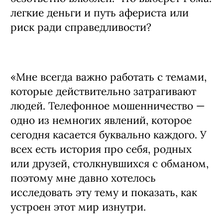
провинциального цирка, днем —
гениальный разводила в колл-центре,
готовящий месть для своего босса.
Обычный клоун впервые зарабатывает
столько денег, что может позвать на
свидание акробатку Соню
(Ксения
Трейстер),
в которую давно и
безответно влюблен. Что выберет Рома:
легкие деньги и путь афериста или
риск ради справедливости?
«Мне всегда важно работать с темами,
которые действительно затрагивают
людей. Телефонное мошенничество —