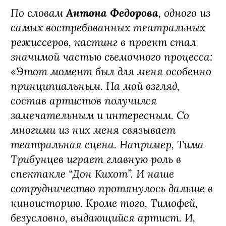
этого сериала, я сразу поняла, что у
истории большой потенциал», —
комментирует
Ирина Сосновая,
генеральный продюсер START,
шоураннер «Содержанок», «Детей
перемен» и других культовых проектов
онлайн-кинотеатра.
По словам
Антона Федорова
, одного из
самых востребованных театральных
режиссеров, кастинг в проект стал
значимой частью съемочного процесса:
«Этот момент был для меня особенно
принципиальным. На мой взгляд,
состав артистов получился
замечательным и интересным. Со