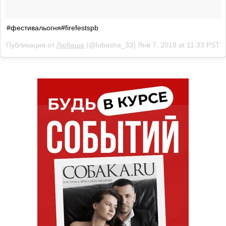
#фестивальогня#firefestspb
Публикация от
Любаша
(@lubasha_33)
Янв 7, 2018 at 11:33 PST