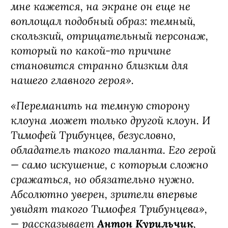
многими из них меня связывает
театральная сцена. Например, Тима
Трибунцев играет главную роль в
спектакле “Дон Кихот”. И наше
сотрудничество протянулось дальше в
киноисторию. Кроме того, Тимофей,
безусловно, выдающийся артист. И,
мне кажется, на экране он еще не
воплощал подобный образ: темный,
скользкий, отрицательный персонаж,
который по какой-то причине
становится странно близким для
нашего главного героя».
«Переманить на темную сторону