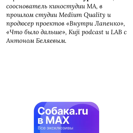
клоуна может только другой клоун. И
Тимофей Трибунцев, безусловно,
обладатель такого таланта. Его герой
— само искушение, с которым сложно
сражаться, но обязательно нужно.
Абсолютно уверен, зрители впервые
увидят такого Тимофея Трибунцева»,
— рассказывает
Антон Курильчик
,
сооснователь киностудии MА, в
прошлом студии Medium Quality и
продюсер проектов «Внутри Лапенко»,
«Что было дальше», Kuji podcast и LAB с
Антоном Беляевым.