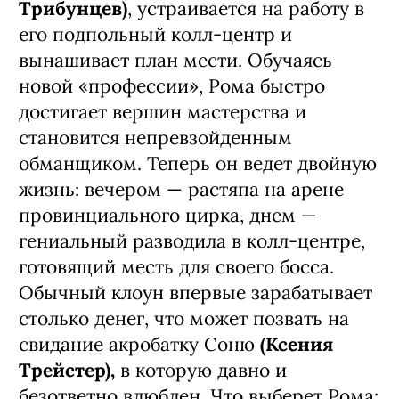
Обнаружив, что родную бабушку
обокрали мошенники, а полиция
только пожимает плечами,
провинциальный клоун Рома
(Лев
Зулькарнаев)
сам находит
злоумышленника
(Тимофей
Трибунцев)
, устраивается на работу в
его подпольный колл-центр и
вынашивает план мести. Обучаясь
новой «профессии», Рома быстро
достигает вершин мастерства и
становится непревзойденным
обманщиком. Теперь он ведет двойную
жизнь: вечером — растяпа на арене