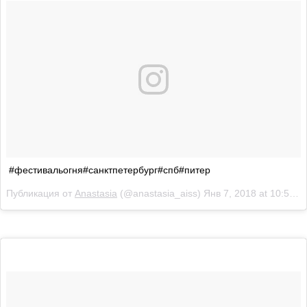
#фестивальогня#санктпетербург#спб#питер
Публикация от
Anastasia
(@anastasia_aiss)
Янв 7, 2018 at 10:57 PST