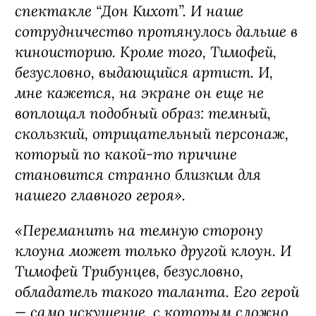
спектакле “Дон Кихот”. И наше
сотрудничество протянулось дальше в
киноисторию. Кроме того, Тимофей,
безусловно, выдающийся артист. И,
мне кажется, на экране он еще не
воплощал подобный образ: темный,
скользкий, отрицательный персонаж,
который по какой-то причине
становится странно близким для
нашего главного героя».
«Переманить на темную сторону
клоуна может только другой клоун. И
Тимофей Трибунцев, безусловно,
обладатель такого таланта. Его герой
— само искушение, с которым сложно