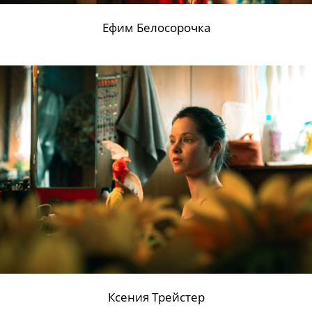
Ефим Белосорочка
Ксения Трейстер