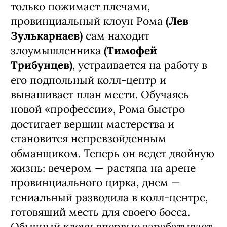
только пожимает плечами,
провинциальный клоун Рома
(Лев
Зулькарнаев)
сам находит
злоумышленника
(Тимофей
Трибунцев)
, устраивается на работу в
его подпольный колл-центр и
вынашивает план мести. Обучаясь
новой «профессии», Рома быстро
достигает вершин мастерства и
становится непревзойденным
обманщиком. Теперь он ведет двойную
жизнь: вечером — растяпа на арене
провинциального цирка, днем —
гениальный разводила в колл-центре,
готовящий месть для своего босса.
Обычный клоун впервые зарабатывает