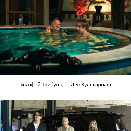
Тимофей Трибунцев, Лев Зулькарнаев