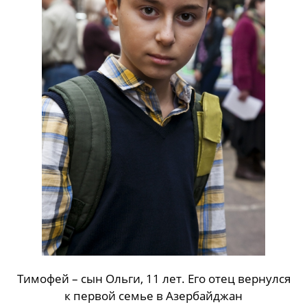
воплотить в роли много разных
характеров. Но в старости, уверена,
буду непременно как Фаина Раневская,
такая с папироской.