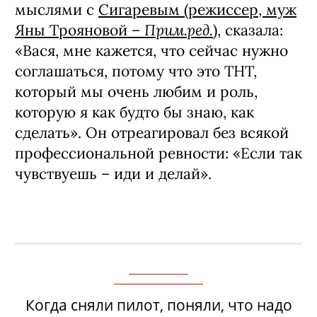
поняла: ТНТ – мой канал. Я
инстинктивно начала ждать какого-то
предложения. В принципе, меня звали
работать все каналы, но я не шла, так
как не было моего материала. Вот
«Ольга» оказалась именно моим: четко
почувствовала, что сегодня, в свои 43
года, в России, я должна это сделать.
Пусть, это звучит немного пафосно, но
все действительно случилось очень
своевременно. Я поделилась своими
мыслями с
Сигаревым (режиссер, муж
Прим.ред.
Яны Трояновой –
)
, сказала:
«Вася, мне кажется, что сейчас нужно
соглашаться, потому что это ТНТ,