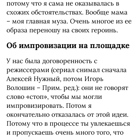
ней в Екатеринбург и старалась как
можно больше вбирать в себя ее образ
жизни, вникать в ее проблемы. Потом
звонила ей даже во время съемок – для
«консультаций».
Я сама была воспитана матерью-
одиночкой, у нее были подруги,
находящиеся в абсолютно такой же
ситуации, что и наша героиня Ольга.
Естественно, все эти воспоминания
мне пригодилось для создания образа,
потому что я сама не оказывалась в
схожих обстоятельствах. Вообще мама
– моя главная муза. Очень многое из ее
образа переношу на своих героинь.