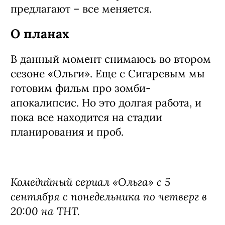
обнаруживаешь свою свободу и
действуешь. Наверное, в авторском
кино я больше реализуюсь по
эмоциональной шкале. И
режиссерские задумки, на мой взгляд,
в фильмах воплощаются больше.
А комфорт в тех или иных условиях
зависит лишь от тебя самой. Пока
сопротивляешься, тебе неуютно, как
только начинаешь принимать
обстоятельства, которые тебе
предлагают – все меняется.
О планах
В данный момент снимаюсь во втором