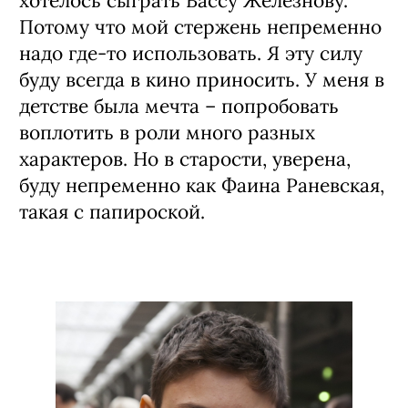
Она отвечала: «Да, конечно!», ─ и
отправляла меня петь в коридор. Уже в
три года я равнялась на сильных
женщин. Хотела уйти жить к Алле
Пугачевой, была уверена, что меня в
роддоме подменили, и на самом деле
она моя родная мама. Моя мама была
тоже очень сильная, только вот не
артистка, что странно.
В определенном возрасте мне бы
хотелось сыграть Вассу Железнову.
Потому что мой стержень непременно
надо где-то использовать. Я эту силу
буду всегда в кино приносить. У меня в
детстве была мечта – попробовать