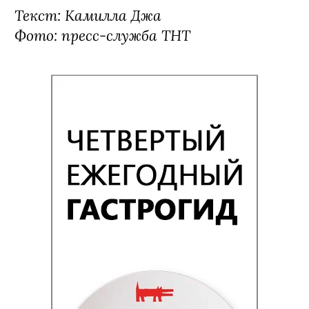
сезоне «Ольги». Еще с Сигаревым мы
готовим фильм про зомби-
апокалипсис. Но это долгая работа, и
пока все находится на стадии
планирования и проб.
Комедийный сериал «Ольга» с 5
сентября с понедельника по четверг в
20:00 на ТНТ.
Текст: Камилла Джа
Фото: пресс-служба ТНТ