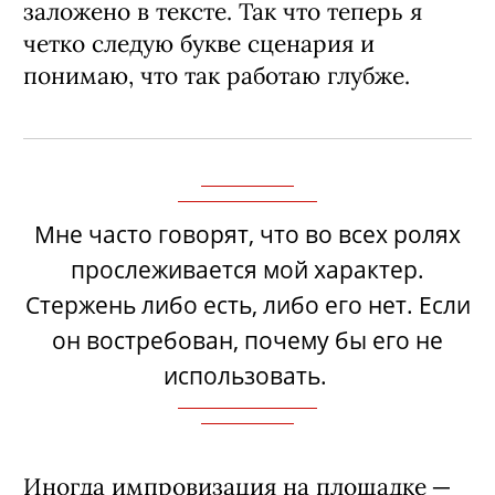
Об импровизации на площадке
У нас была договоренность с
режиссерами (сериал снимал сначала
Алексей Нужный, потом Игорь
Волошин – Прим. ред.): они не говорят
слово «стоп», чтобы мы могли
импровизировать. Потом я
окончательно отказалась от этой идеи.
Потому что в процессе ты увлекаешься
и пропускаешь очень много того, что
заложено в тексте. Так что теперь я
четко следую букве сценария и
понимаю, что так работаю глубже.