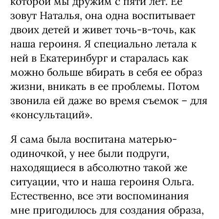
рассмеялся и продолжал хохотать уже
до конца просмотра. Я выдохнула: он
мой самый главный критик и зритель.
У него хороший вкус, которому можно
доверять.
О главной героине
Для роли мне было необходимо
напитаться семейным русским
укладом жизни. У меня есть подруга, с
которой мы дружим с пяти лет. Ее
зовут Наталья, она одна воспитывает
двоих детей и живет точь-в-точь, как
наша героиня. Я специально летала к