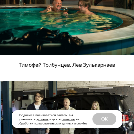
Продолжаются съемки авантюрной драмы
«Мошенник. История клоуна» от создателей
«Детей перемен» и «Внутри Лапенко»
Продолжая пользоваться сайтом, вы
OK
принимаете
условия
и даете
согласие
на
обработку пользовательских данных и
cookies