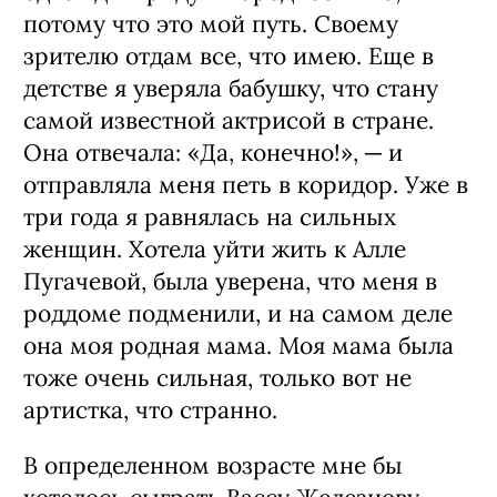
словах: «Камера, мотор, начали». Так
что на самом деле в тексте уже все
прорисовано.
Об актерском пути
Мне часто говорят, что во всех ролях
прослеживается мой характер.
Стержень либо есть, либо его нет. Если
он востребован, почему бы его не
использовать. Я всегда знала, что
однажды приду в народное кино,
потому что это мой путь. Своему
зрителю отдам все, что имею. Еще в
детстве я уверяла бабушку, что стану
самой известной актрисой в стране.