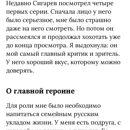
Я обычно не сразу доверяю людям на
основании: «Да, это мой материал,
давайте работать». Поэтому пришла
знакомиться. После проводили
ансамблевые пробы, подбирали семью
моей героини: что-то вводили, что-то
убирали. Когда сняли пилот, поняли,
что надо менять «Ольгу»: текст
переписали под меня. Это было
правильно и умно.
Недавно Сигарев посмотрел четыре
первых серии. Сначала лицо у него
было серьезное, мне было страшно
даже на него смотреть. Но потом он