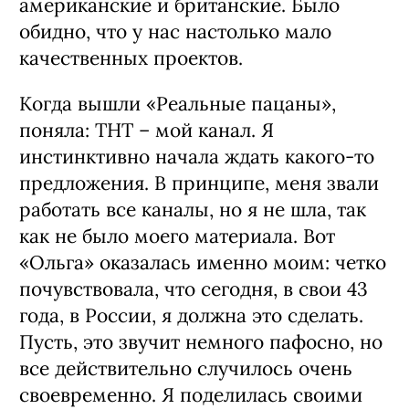
главную роль в новом комедийной
сериале ТНТ «Ольга». В какой-то
момент мне пришло письмо с
приглашением принять в нем участие,
где было написано: «Мы понимаем, что
вам это не очень интересно». Стало
даже немного стыдно. Да, я актриса
авторского кино, но мне все это очень
интересно. Я люблю смотреть сериалы
дома или брать их в дорогу и давно
жду свой, так как подсела на
американские и британские. Было
обидно, что у нас настолько мало
качественных проектов.
Когда вышли «Реальные пацаны»,