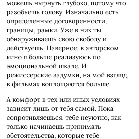
Авторское кино и сериал – разные
вещи. Приведу метафору: вот ты
набираешь много воздуха в легкие и
ныряешь (например, опускаешься на
дно океана). К концу погружения
кислород заканчивается – и ты быстро
всплываешь наверх. Это авторское
кино. В сериале у тебя большая
дистанция, и ты вынужден
рассчитывать свои силы. Ты не
можешь нырнуть глубоко, потому что
разобьешь голову. Изначально есть
определенные договоренности,
границы, рамки. Уже в них ты