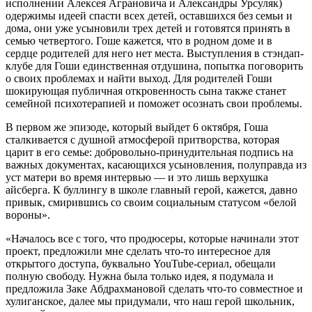
исполнении Алексея Аграновича и Александры Урсуляк)
одержимы идеей спасти всех детей, оставшихся без семьи и
дома, они уже усыновили трех детей и готовятся принять в
семью четвертого. Гоше кажется, что в родном доме и в
сердце родителей для него нет места. Выступления в стэндап-
клубе для Гоши единственная отдушина, попытка поговорить
о своих проблемах и найти выход. Для родителей Гоши
шокирующая публичная откровенность сына также станет
семейной психотерапией и поможет осознать свои проблемы.
В первом же эпизоде, который выйдет 6 октября, Гоша
сталкивается с душной атмосферой притворства, которая
царит в его семье: добровольно-принудительная подпись на
важных документах, касающихся усыновления, полуправда из
уст матери во время интервью — и это лишь верхушка
айсберга. К буллингу в школе главный герой, кажется, давно
привык, смирившись со своим социальным статусом «белой
вороны».
«Началось все с того, что продюсеры, которые начинали этот
проект, предложили мне сделать что-то интересное для
открытого доступа, буквально YouTube-сериал, обещали
полную свободу. Нужна была только идея, я подумала и
предложила Заке Абдрахмановой сделать что-то совместное и
хулиганское, далее мы придумали, что наш герой школьник,