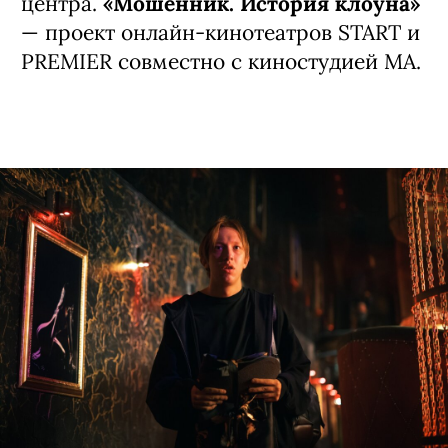
центра.
«Мошенник. История клоуна»
— проект онлайн-кинотеатров START и
PREMIER совместно с киностудией MA.