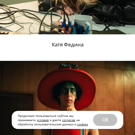
Катя Федина
Продолжая пользоваться сайтом, вы
OK
принимаете
условия
и даете
согласие
на
обработку пользовательских данных и
cookies