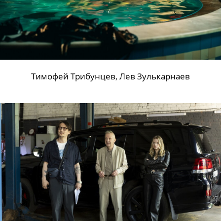
Тимофей Трибунцев, Лев Зулькарнаев