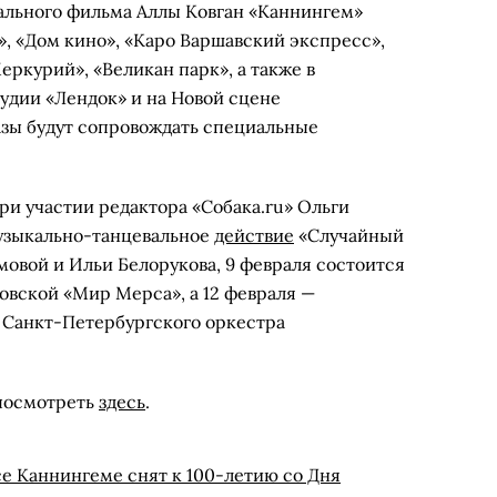
ального фильма Аллы Ковган «Каннингем»
», «Дом кино», «Каро Варшавский экспресс»,
еркурий», «Великан парк», а также в
удии «Лендок» и на Новой сцене
азы будут сопровождать специальные
ри участии редактора «Собака.ru» Ольги
музыкально-танцевальное
действие
«Случайный
овой и Ильи Белорукова, 9 февраля состоится
овской «Мир Мерса», а 12 февраля —
 Санкт-Петербургского оркестра
посмотреть
здесь
.
е Каннингеме снят к 100-летию со Дня