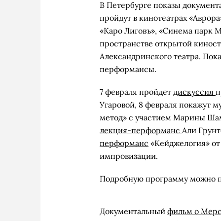
В Петербурге показы документ
пройдут в кинотеатрах «Аврора
«Каро Лиговъ», «Синема парк М
пространстве открытой киност
Александринского театра. Пок
перформансы.
7 февраля пройдет
дискуссия
п
Угаровой, 8 февраля покажут 
метод» с участием Марины Шам
лекция-перформанс
Али Грунт
перформанс
«Кейджелогия» от
импровизации.
Подробную программу можно 
Документальный
фильм о Мерс