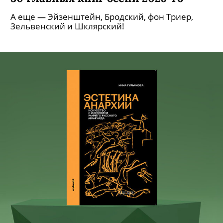
А еще — Эйзенштейн, Бродский, фон Триер,
Зельвенский и Шклярский!