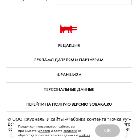
РЕДАКЦИЯ
РЕКЛАМОДАТЕЛЯМ И ПАРТНЕРАМ
ФРАНШИЗА
ПЕРСОНАЛЬНЫЕ ДАННЫЕ
ПЕРЕЙТИ НА ПОЛНУЮ ВЕРСИЮ SOBAKA.RU
© ООО «Журналы и сайты «Фабрика контента “Точка Ру”»
Все права защищены. Перепечатка материалов данного
Продолжая пользоваться сайтом, вы
сайта возможна только с письменного разрешения. При
OK
принимаете
условия
и даете
согласие
на
цитировании ссылка на www.sobaka.ru обязательна.
обработку пользовательских данных и
cookies