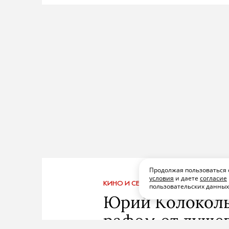
Продолжая пользоваться 
условия
и даете
согласие
КИНО И СЕРИАЛЫ
ПОДПИСАТЬСЯ
ПОД
пользовательских данны
Юрий Колоколь
рафом от душев