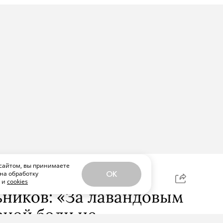
сайтом, вы принимаете
на обработку
OK
ЕЛИТЬСЯ
х и
cookies
ников: «За лавандовым
ной боли не