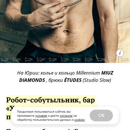
На Юрии: колье и кольцо Millennium
MIUZ
DIAMONDS
, брюки
ÉTUDES
(Studio Slow)
Робот-собутыльник, бар
«Хтоники» и прозревшие
Продолжая пользоваться сайтом, вы
петербуржцы
OK
принимаете
условия
и даете
согласие
на
обработку пользовательских данных и
cookies