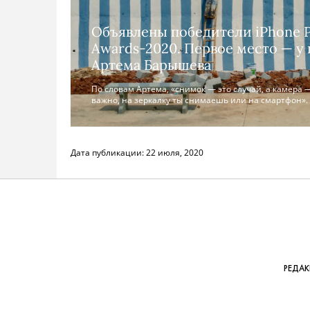
Объявлены победители iPhone 
Awards-2020. Первое место — у
Артема Барышева
По словам Артема, «снимок — это случай, а камера —
важно, на зеркалку ты снимаешь или на смартфон».
Дата публикации:
22 июля, 2020
РЕДА