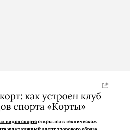
корт: как устроен клуб
ов спорта «Корты»
х видов спорта
открылся в техническом
ента ждал каждый адепт здорового образа