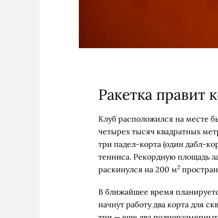
Ракетка правит 
Клуб расположился на месте быв
четырех тысяч квадратных мет
три падел-корта (один дабл-кор
тенниса. Рекордную площадь з
2
раскинулся на 200 м
простран
В ближайшее время планируетс
начнут работу два корта для ск
три — еще два полноразмерных