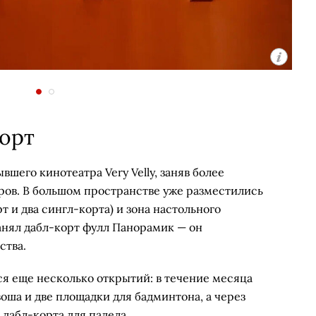
корт
шего кинотеатра Very Velly, заняв более
ров. В большом пространстве уже разместились
т и два сингл-корта) и зона настольного
анял дабл-корт фулл Панорамик — он
ства.
я еще несколько открытий: в течение месяца
воша и две площадки для бадминтона, а через
 дабл-корта для падела.