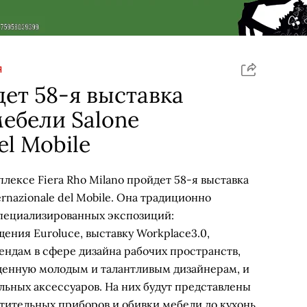
Я
ет 58-я выставка
ебели Salone
el Mobile
ексе Fiera Rho Milano пройдет 58-я выставка
rnazionale del Mobile. Она традиционно
специализированных экспозиций:
ения Euroluce, выставку Workplace3.0,
ндам в сфере дизайна рабочих пространств,
вященную молодым и талантливым дизайнерам, и
ьных аксессуаров. На них будут представлены
етительных приборов и обивки мебели до кухонь