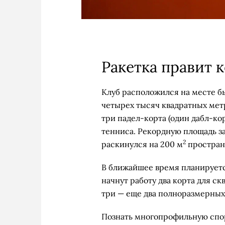
Ракетка правит 
Клуб расположился на месте быв
четырех тысяч квадратных мет
три падел-корта (один дабл-кор
тенниса. Рекордную площадь з
2
раскинулся на 200 м
простран
В ближайшее время планируетс
начнут работу два корта для ск
три — еще два полноразмерных
Познать многопрофильную спор