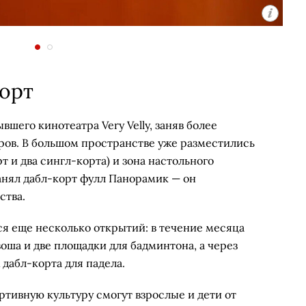
корт
шего кинотеатра Very Velly, заняв более
ров. В большом пространстве уже разместились
т и два сингл-корта) и зона настольного
анял дабл-корт фулл Панорамик — он
ства.
я еще несколько открытий: в течение месяца
воша и две площадки для бадминтона, а через
 дабл-корта для падела.
тивную культуру смогут взрослые и дети от