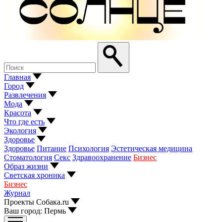
Главная
Город
Развлечения
Мода
Красота
Что где есть
Экология
Здоровье
Здоровье
Питание
Психология
Эстетическая медицина
Стоматология
Секс
Здравоохранение
Бизнес
Образ жизни
Светская хроника
Бизнес
Журнал
Проекты Собака.ru
Ваш город:
Пермь