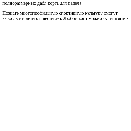
полноразмерных дабл-корта для падела.
Познать многопрофильную спортивную культуру смогут
взрослые и дети от шести лет. Любой корт можно будет взять в
аренду — провести спортивный вечер с близкими,
организовать корпоратив, масштабный праздник или личный
турнир.