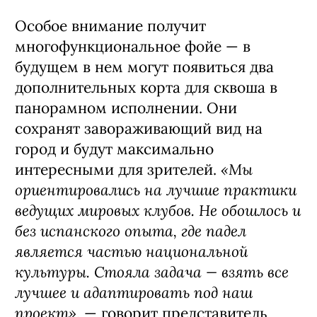
лучами солнца — с 7:00, завершая
игровую историю в 23:00.
Перед тренировкой команда окружит
гостей максимальным
комфортом. Администратор
предоставит полотенце, а подготовка к
тренировке пройдет в просторных
мужских и женских раздевалках. В
каждой из них 49 шкафчиков. Для
удобства клиентов есть фены,
зарядные станции для телефонов и
кулеры с питьевой водой. Последние
расположены и в зоне для игр.
Особое внимание получит