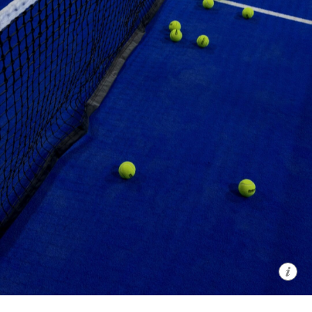
Культура заботы коснулась и
оборудования: в клуб можно приходить
как со своими ракетками, так и брать
их в аренду — в арсенале есть
инвентарь для всех видов ракеточного
спорта.