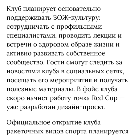
Открытие проекта стало символичным:
клуб сосредоточил в своих стенах
глубокую экспертизу, наняв тренеров с
профессиональным прошлым. По
признанию представителей клуба,
одним из этапов собеседования был
выход на корт. В штате будет две
категории тренеров: повышающие
уровень игры и влюбляющие в спорт.
Для новичков клуб запустит программу
адаптации — комплекс тренировок,
позволяющий освоить базовые навыки,
разобраться в правилах и подружиться
с ракеткой.
Клуб планирует основательно