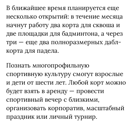
разместились три падел-корта (один
дабл-корт и два сингл-корта) и зона
настольного тенниса. Рекордную
площадь занял дабл-корт фулл
2
Панорамик — он раскинулся на 200 м
пространства.
В ближайшее время планируется еще
несколько открытий: в течение месяца
начнут работу два корта для сквоша и
две площадки для бадминтона, а через
три — еще два полноразмерных дабл-
корта для падела.
Познать многопрофильную