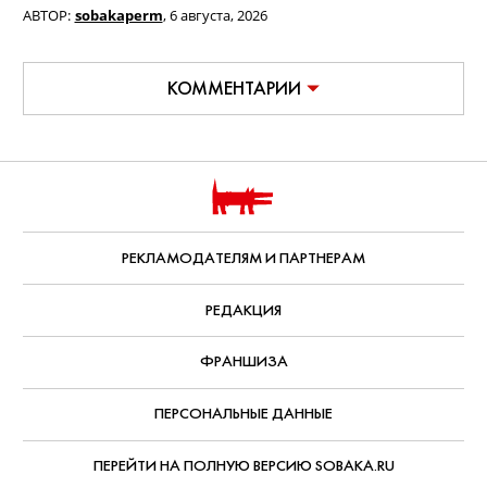
клуб сообщит в своих социальных
сетях.
ул. Куйбышева, 16,
ТРК «Колизей
Cinema»
4 этаж
,
+7 (342) 276-7272
kortiprm.ru
vk.ru/kortiperm
t.me/kortiperm
Реклама.
ООО «Корты.ру»
. ИНН 7842166916. ОГРН 1187847375539
АВТОР:
sobakaperm
,
6 августа, 2026