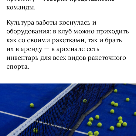
многофункциональное фойе — в
будущем в нем могут появиться два
дополнительных корта для сквоша в
панорамном исполнении. Они
сохранят завораживающий вид на
город и будут максимально
«Мы
интересными для зрителей.
ориентировались на лучшие практики
ведущих мировых клубов. Не обошлось и
без испанского опыта, где падел
является частью национальной
культуры. Стояла задача — взять все
лучшее и адаптировать под наш
проект»
, — говорит представитель
команды.