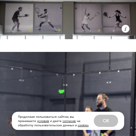
Продолжая пользоваться сайтом, вы
OK
принимаете
условия
и даете
согласие
на
обработку пользовательских данных и
cookies