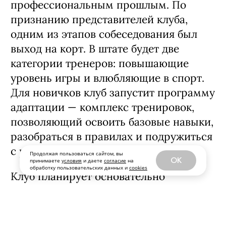
глубокую экспертизу, наняв тренеров с
профессиональным прошлым. По
признанию представителей клуба,
одним из этапов собеседования был
выход на корт. В штате будет две
категории тренеров: повышающие
уровень игры и влюбляющие в спорт.
Для новичков клуб запустит программу
адаптации — комплекс тренировок,
позволяющий освоить базовые навыки,
Продолжая пользоваться сайтом, вы
разобраться в правилах и подружиться
OK
принимаете
условия
и даете
согласие
на
обработку пользовательских данных и
cookies
с ракеткой.
Клуб планирует основательно
поддерживать ЗОЖ-культуру: