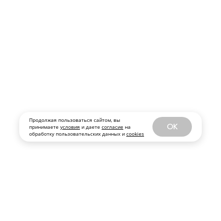
ПЕРЕЙТИ НА ПОЛНУЮ ВЕРСИЮ SOBAKA.RU
© ООО «Журналы и сайты «Фабрика контента “Точка Ру”»
Все права защищены. Перепечатка материалов данного
сайта возможна только с письменного разрешения. При
цитировании ссылка на www.sobaka.ru обязательна.
Обратная связь:
news@sobaka.ru
Продолжая пользоваться сайтом, вы
OK
принимаете
условия
и даете
согласие
на
обработку пользовательских данных и
cookies