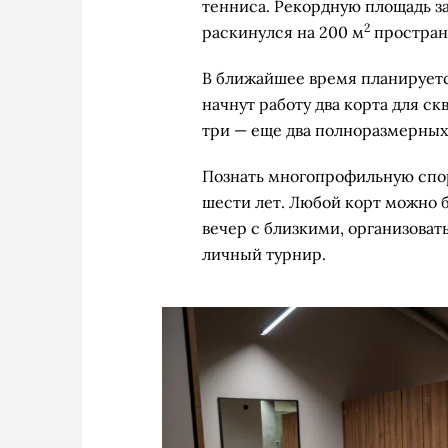
тенниса. Рекордную площадь з
2
раскинулся на 200 м
простран
В ближайшее время планируетс
начнут работу два корта для ск
три — еще два полноразмерных
Познать многопрофильную спор
шести лет. Любой корт можно б
вечер с близкими, организова
личный турнир.