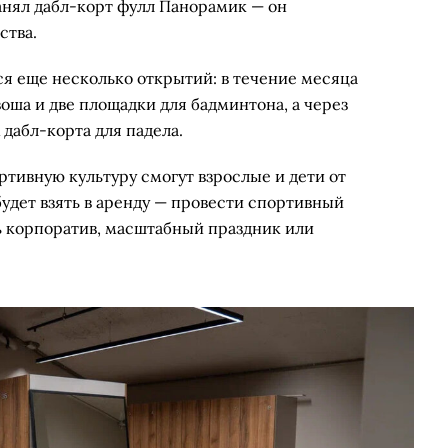
анял дабл-корт фулл Панорамик — он
ства.
я еще несколько открытий: в течение месяца
воша и две площадки для бадминтона, а через
 дабл-корта для падела.
тивную культуру смогут взрослые и дети от
удет взять в аренду — провести спортивный
ть корпоратив, масштабный праздник или