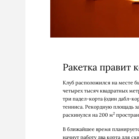
Ракетка правит 
Клуб расположился на месте быв
четырех тысяч квадратных мет
три падел-корта (один дабл-кор
тенниса. Рекордную площадь з
2
раскинулся на 200 м
простран
В ближайшее время планируетс
начнут работу два корта для ск