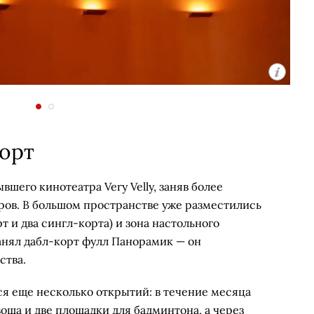
корт
шего кинотеатра Very Velly, заняв более
ров. В большом пространстве уже разместились
т и два сингл-корта) и зона настольного
анял дабл-корт фулл Панорамик — он
ства.
я еще несколько открытий: в течение месяца
воша и две площадки для бадминтона, а через