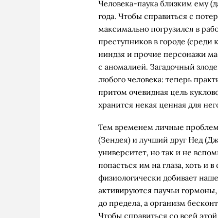
Человека-паука близким ему (
года. Чтобы справиться с поте
максимально погрузился в рабо
преступников в городе (среди 
ниндзя и прочие персонажи ма
с аномалией. Загадочный злоде
любого человека: теперь практ
притом очевидная цель куклов
хранится некая ценная для нег
Тем временем личные проблем
(Зендея) и лучший друг Нед (Д
университет, но так и не вспо
попасться им на глаза, хоть и 
физиологически добивает наше
активируются паучьи гормоны, 
до предела, а организм бескон
Чтобы справиться со всей это