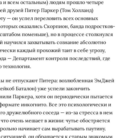
да и всем остальным) людям прошло четыре
рей друзей Питер Паркер (Том Холланд)
ту — он успел переловить всех основных
которых оказались Скорпион, банда подростков-
сштабом поменьше), но в процессе столкнулся
й научился захватывать сознание абсолютно
ически каждый прохожий таит в себе угрозу,
ода — Департамент контроля последствий, где
о технология.
ы не отпускают Питера: возлюбленная ЭмДжей
жейкоб Баталон) уже успели закончить
мнили Паркера, хотя он периодически пытается
в формате инкогнито. Все это психологически и
го дружелюбного соседа — из-за стресса в нем
что очень мешает в жизни: чутье обостряется
трольно начинает сам вырабатывать паутину.
й ситуацией, он обращается к старым знакомым