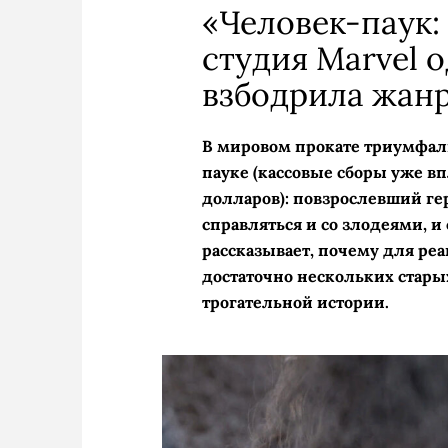
«Человек-паук:
студия Marvel
взбодрила жан
В мировом прокате триумфал
пауке (кассовые сборы уже 
долларов): повзрослевший г
справляться и со злодеями, и
рассказывает, почему для ре
достаточно нескольких стар
трогательной истории.