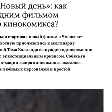
 Новый день»: как
 одним фильмом
р кинокомикса?
ьно стартовал новый фильм о Человеке-
вплотную приблизились к миллиарду
ерой Тома Холланда вынужден одновременно
 с экзистенциальным кризисом. Собака.ru
анимации жанра кинокомикса оказалось
ых любимых персонажей и простой