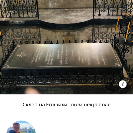
Склеп на Егошихинском некрополе