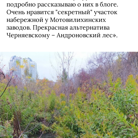
обратно, а о менее туристических, но
очень живописных маршрутах, я
подробно рассказываю о них в блоге.
Очень нравится "секретный" участок
набережной у Мотовилихинских
заводов. Прекрасная альтернатива
Черняевскому – Андроновский лес».