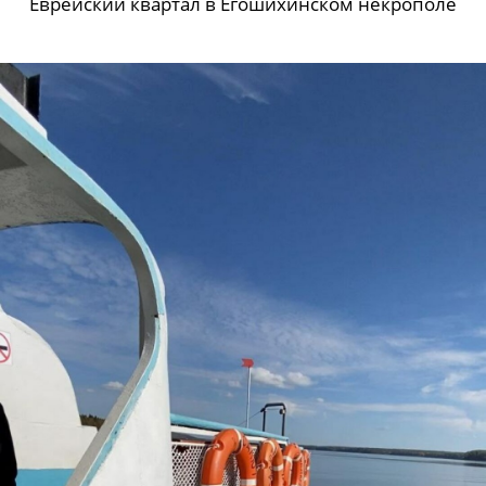
Еврейский квартал в Егошихинском некрополе