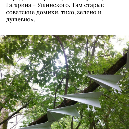
была военная часть. Еще очень люблю
Городские горки, в районе бульвара
Гагарина – Ушинского. Там старые
советские домики, тихо, зелено и
душевно».