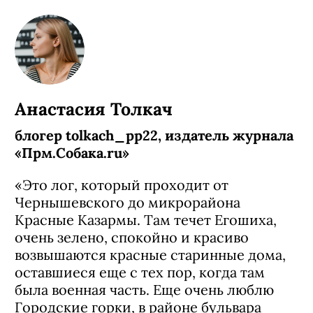
Лог у реки Егошиха
Анастасия Толкач
блогер tolkach_pp22, издатель журнала
«Прм.Собака.ru»
«Это лог, который проходит от
Чернышевского до микрорайона
Красные Казармы. Там течет Егошиха,
очень зелено, спокойно и красиво
возвышаются красные старинные дома,
оставшиеся еще с тех пор, когда там