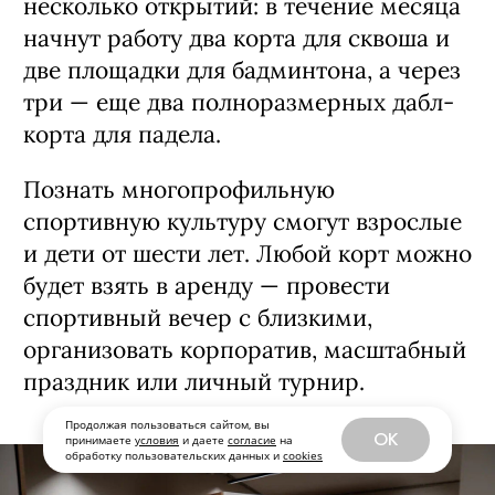
В ближайшее время планируется еще
несколько открытий: в течение месяца
начнут работу два корта для сквоша и
две площадки для бадминтона, а через
три — еще два полноразмерных дабл-
корта для падела.
Познать многопрофильную
спортивную культуру смогут взрослые
и дети от шести лет. Любой корт можно
будет взять в аренду — провести
спортивный вечер с близкими,
организовать корпоратив, масштабный
праздник или личный турнир.
Продолжая пользоваться сайтом, вы
OK
принимаете
условия
и даете
согласие
на
обработку пользовательских данных и
cookies