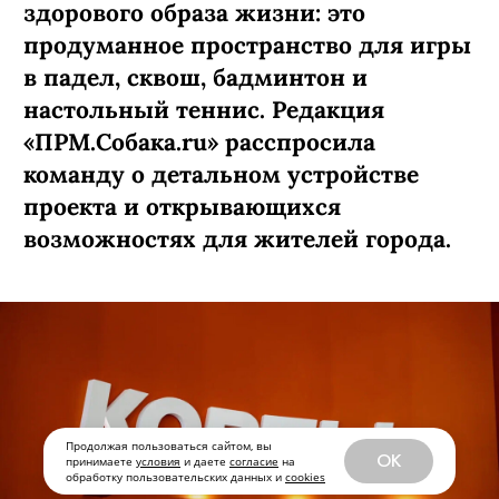
здорового образа жизни: это
продуманное пространство для игры
в падел, сквош, бадминтон и
настольный теннис. Редакция
«ПРМ.Собака.ru» расспросила
команду о детальном устройстве
проекта и открывающихся
возможностях для жителей города.
Продолжая пользоваться сайтом, вы
OK
принимаете
условия
и даете
согласие
на
обработку пользовательских данных и
cookies