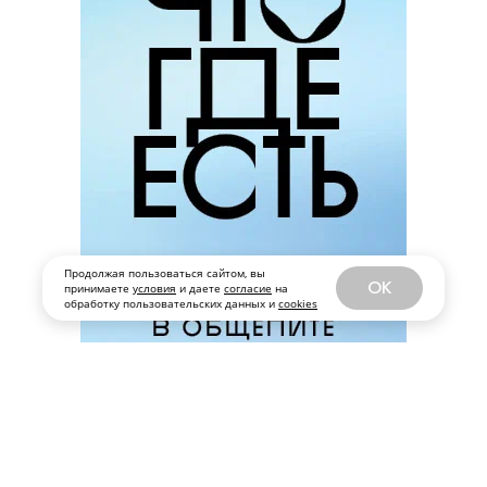
Продолжая пользоваться сайтом, вы
OK
принимаете
условия
и даете
согласие
на
обработку пользовательских данных и
cookies