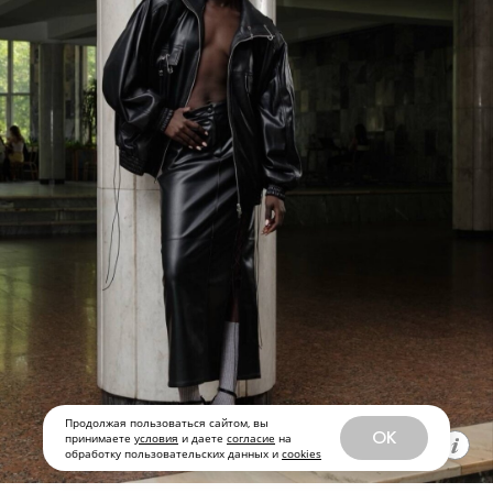
Продолжая пользоваться сайтом, вы
OK
принимаете
условия
и даете
согласие
на
обработку пользовательских данных и
cookies