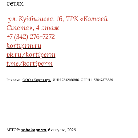
сетях.
ул. Куйбышева, 16,
ТРК «Колизей
Cinema»
4 этаж
,
+7 (342) 276-7272
kortiprm.ru
vk.ru/kortiperm
t.me/kortiperm
Реклама.
ООО «Корты.ру»
. ИНН 7842166916. ОГРН 1187847375539
АВТОР:
sobakaperm
,
6 августа, 2026