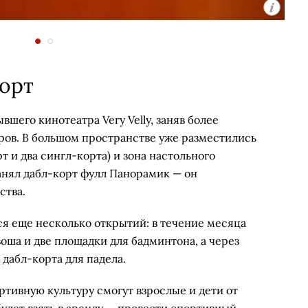
корт
шего кинотеатра Very Velly, заняв более
ров. В большом пространстве уже разместились
т и два сингл-корта) и зона настольного
анял дабл-корт фулл Панорамик — он
ства.
я еще несколько открытий: в течение месяца
воша и две площадки для бадминтона, а через
 дабл-корта для падела.
тивную культуру смогут взрослые и дети от