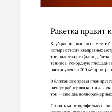
Ракетка правит 
Клуб расположился на месте быв
четырех тысяч квадратных мет
три падел-корта (один дабл-кор
тенниса. Рекордную площадь з
2
раскинулся на 200 м
простран
В ближайшее время планируетс
начнут работу два корта для ск
три — еще два полноразмерных
Познать многопрофильную спор