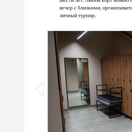
шести лет. Любой корт можно б
вечер с близкими, организова
личный турнир.