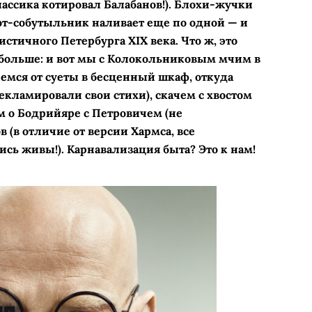
лассика котировал Балабанов!). Блохи-жучки
от-собутыльник наливает еще по одной — и
истичного Петербурга XIX века. Что ж, это
а больше: и вот мы с Колокольниковым мчим в
мся от суеты в бесценный шкаф, откуда
екламировали свои стихи), скачем с хвостом
м о Бодрийяре с Петровичем (не
в (в отличие от версии Хармса, все
сь живы!). Карнавализация быта? Это к нам!