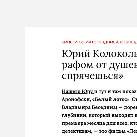
КИНО И СЕРИАЛЫ
ПОДПИСАТЬСЯ
ПОД
Юрий Колоколь
рафом от душев
спрячешься»
Нашего Юру
и тут и там пок
Аронофски, «Белый лотос». С
Владимира Беседина) — дор
глубинки, который выходит из
премьера месяца для всех, к
детективам, — это фильм «Левш