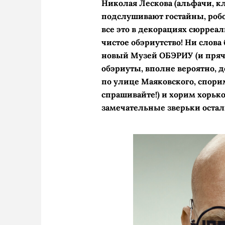
Николая Лескова (альфачи, к
подслушивают гостайны, роб
все это в декорациях сюрреал
чистое обэриутство! Ни слов
новый Музей ОБЭРИУ (и пряче
обэриуты, вполне вероятно, д
по улице Маяковского, спори
спрашивайте!) и хорим хорько
замечательные зверьки остали