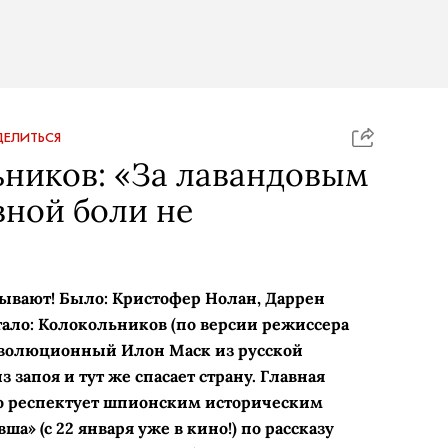
ЕЛИТЬСЯ
ников: «За лавандовым
ной боли не
азывают! Было: Кристофер Нолан, Даррен
тало: Колокольников (по версии режиссера
еволюционный Илон Маск из русской
 запоя и тут же спасает страну. Главная
то респектует шпионским историческим
а» (с 22 января уже в кино!) по рассказу