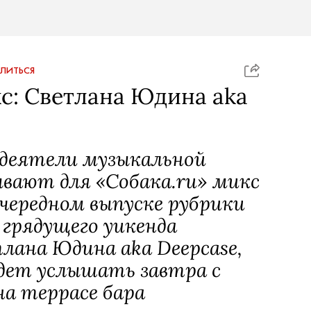
ЛИТЬСЯ
с: Светлана Юдина aka
деятели музыкальной
вают для «Собака.ru» микс
очередном выпуске рубрики
 грядущего уикенда
лана Юдина aka Deepcase,
дет услышать завтра с
на террасе бара