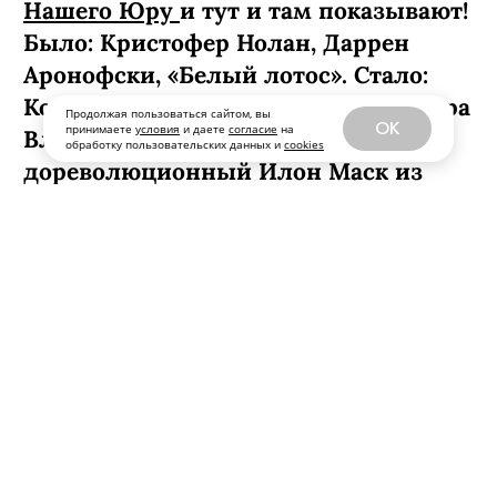
Нашего Юру
и тут и там показывают!
Было: Кристофер Нолан, Даррен
Аронофски, «Белый лотос». Стало:
Колокольников (по версии режиссера
Продолжая пользоваться сайтом, вы
OK
принимаете
условия
и даете
согласие
на
Владимира Беседина) —
обработку пользовательских данных и
cookies
дореволюционный Илон Маск из
русской глубинки, который выходит
из запоя и тут же спасает страну.
Главная премьера месяца для всех,
кто респектует шпионским
историческим детективам, — это
фильм «Левша» (с 22 января уже в
кино!) по рассказу Николая Лескова
(альфачи, классика котировал
Балабанов!). Блохи-жучки
подслушивают гостайны, робот-