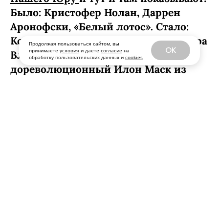
Было: Кристофер Нолан, Даррен
Аронофски, «Белый лотос». Стало:
Колокольников (по версии режиссера
Продолжая пользоваться сайтом, вы
OK
принимаете
условия
и даете
согласие
на
Владимира Беседина) —
обработку пользовательских данных и
cookies
дореволюционный Илон Маск из
русской глубинки, который выходит
из запоя и тут же спасает страну.
Главная премьера месяца для всех,
кто респектует шпионским
историческим детективам, — это
фильм «Левша» (с 22 января уже в
кино!) по рассказу Николая Лескова
(альфачи, классика котировал
Балабанов!). Блохи-жучки
подслушивают гостайны, робот-