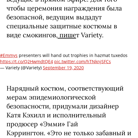
чтобы церемония награждения была
безопасной, ведущим выдадут
специальные защитные костюмы в
виде смокингов,
пише
т Variety.
#Emmys
presenters will hand out trophies in hazmat tuxedos
https://t.co/Q2HwmdtQE4
pic.twitter.com/hTNknjSFCs
— Variety (@Variety)
September 19, 2020
Нарядный костюм, соответствующий
мерам эпидемиологической
безопасности, придумали дизайнер
Катя Кэхилл и исполнительный
продюсер «Эмми» Гай
Кэррингтон. «Это не только забавный и