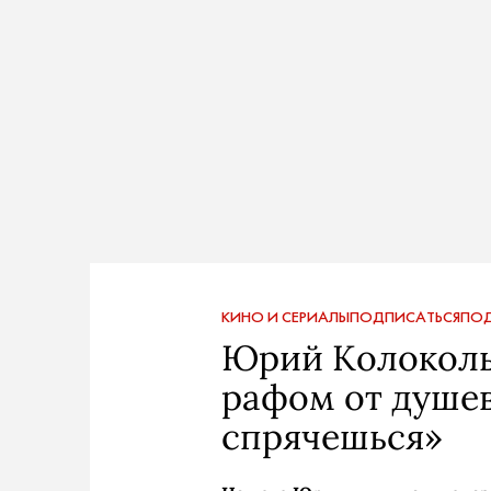
КИНО И СЕРИАЛЫ
ПОДПИСАТЬСЯ
ПОД
Юрий Колоколь
рафом от душев
спрячешься»