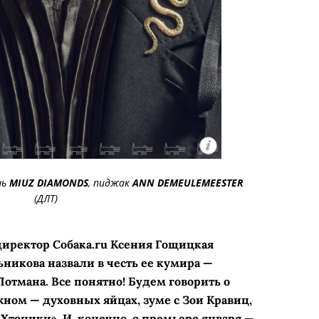
шь
MIUZ DIAMONDS
, пиджак
ANN DEMEULEMEESTER
(ДЛТ)
директор Собака.ru Ксения Гощицкая
никова назвали в честь ее кумира —
отмана. Все понятно! Будем говорить о
жном — духовных яйцах, зуме с Зои Кравиц,
Хтоники». И, конечно, о премьере января —