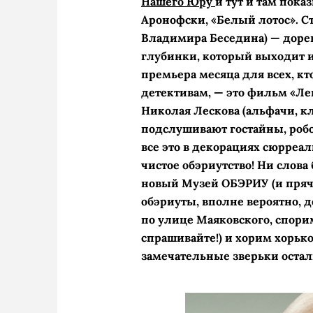
Нашего Юру
и тут и там пок
Аронофски, «Белый лотос». С
Владимира Беседина) — дор
глубинки, который выходит из
премьера месяца для всех, к
детективам, — это фильм «Левш
Николая Лескова (альфачи, к
подслушивают гостайны, роб
все это в декорациях сюрреал
чистое обэриутство! Ни слов
новый Музей ОБЭРИУ (и пряче
обэриуты, вполне вероятно, д
по улице Маяковского, спори
спрашивайте!) и хорим хорько
замечательные зверьки остали