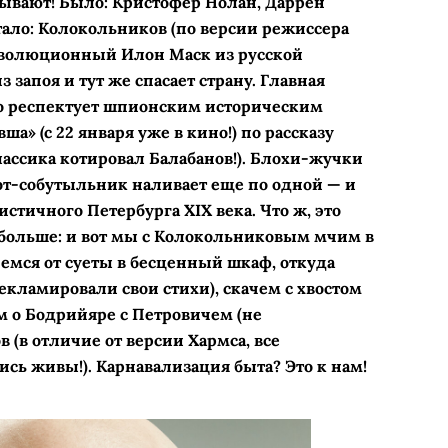
азывают! Было: Кристофер Нолан, Даррен
тало: Колокольников (по версии режиссера
еволюционный Илон Маск из русской
 запоя и тут же спасает страну. Главная
то респектует шпионским историческим
а» (с 22 января уже в кино!) по рассказу
лассика котировал Балабанов!). Блохи-жучки
от-собутыльник наливает еще по одной — и
истичного Петербурга XIX века. Что ж, это
а больше: и вот мы с Колокольниковым мчим в
мся от суеты в бесценный шкаф, откуда
екламировали свои стихи), скачем с хвостом
м о Бодрийяре с Петровичем (не
в (в отличие от версии Хармса, все
сь живы!). Карнавализация быта? Это к нам!