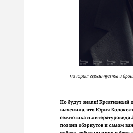
На Юрии: серьги-пусеты и бро
Но будут знаки! Креативный 
выяснила, что Юрия Колоколь
семиотика и литературоведа Л
поэзии обэриутов и самом ва
роботе-собутыльнике и баре «