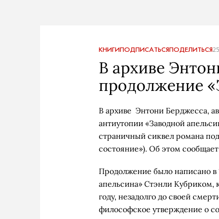
КНИГИ
ПОДПИСАТЬСЯ
ПОДЕЛИТЬСЯ
25
В архиве Энто
продолжение «
В архиве Энтони Берджесса, ав
антиутопии «Заводной апельси
страничный сиквел романа под 
состояние»). Об этом сообщае
Продолжение было написано в 1
апельсина» Стэнли Кубриком, к
году, незадолго до своей смерт
философское утверждение о со