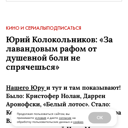
КИНО И СЕРИАЛЫ
ПОДПИСАТЬСЯ
Юрий Колокольников: «За
лавандовым рафом от
душевной боли не
спрячешься»
Нашего Юру
и тут и там показывают!
Было: Кристофер Нолан, Даррен
Аронофски, «Белый лотос». Стало:
Колокольников (по версии режиссера
Продолжая пользоваться сайтом, вы
OK
принимаете
условия
и даете
согласие
на
Владимира Беседина) —
обработку пользовательских данных и
cookies