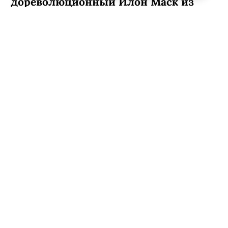
дореволюционный Илон Маск из
русской глубинки, который выходит
из запоя и тут же спасает страну.
Главная премьера месяца для всех,
кто респектует шпионским
историческим детективам, — это
фильм «Левша» (с 22 января уже в
кино!) по рассказу Николая Лескова
(альфачи, классика котировал
Балабанов!). Блохи-жучки
подслушивают гостайны, робот-
собутыльник наливает еще по одной
— и все это в декорациях
сюрреалистичного Петербурга XIX
века. Что ж, это чистое обэриутство!
Ни слова больше: и вот мы с