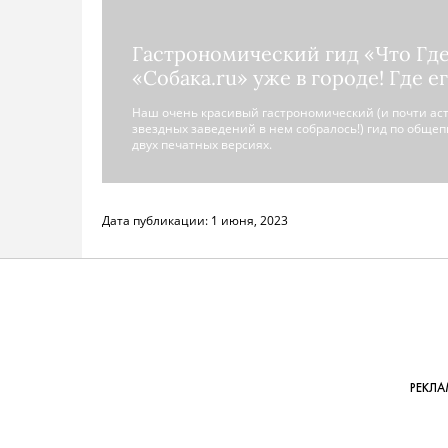
Гастрономический гид «Что Где
«Собака.ru» уже в городе! Где ег
Наш очень красивый гастрономический (и почти ас
звездных заведений в нем собралось!) гид по общеп
двух печатных версиях.
Дата публикации:
1 июня, 2023
РЕКЛА