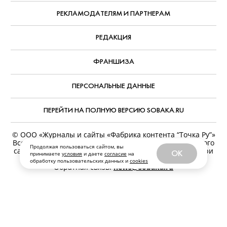
РЕКЛАМОДАТЕЛЯМ И ПАРТНЕРАМ
РЕДАКЦИЯ
ФРАНШИЗА
ПЕРСОНАЛЬНЫЕ ДАННЫЕ
ПЕРЕЙТИ НА ПОЛНУЮ ВЕРСИЮ SOBAKA.RU
© ООО «Журналы и сайты «Фабрика контента “Точка Ру”»
Все права защищены. Перепечатка материалов данного
Продолжая пользоваться сайтом, вы
сайта возможна только с письменного разрешения. При
OK
принимаете
условия
и даете
согласие
на
цитировании ссылка на www.sobaka.ru обязательна.
обработку пользовательских данных и
cookies
Обратная связь:
news@sobaka.ru