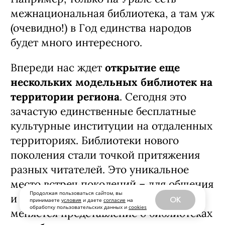
межнациональная библиотека, а там уж
(очевидно!) в Год единства народов
будет много интересного.
Впереди нас ждет
открытие еще
нескольких модельных библиотек на
территории региона
. Сегодня это
зачастую единственные бесплатные
культурные институции на отдаленных
территориях. Библиотеки нового
поколения стали точкой притяжения
разных читателей. Это уникальное
место встреч поколений – для общения
Продолжая пользоваться сайтом, вы
и творчества. И мы видим, как
OK
принимаете
условия
и даете
согласие
на
обработку пользовательских данных и
cookies
меняется представление о библиотеках